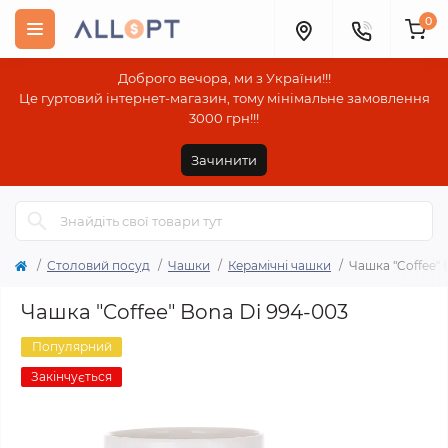
0
Доброго вечора, ми з України!!!
Це гуртовий інтернет-магазин, тому мінімальне замовлення
3000 грн!!!
Зачинити
Столовий посуд
Чашки
Керамічні чашки
Чашка "Coffee" 
Чашка "Coffee" Bona Di 994-003
Популярний
Закінчується