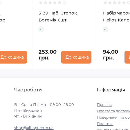
л
3139 Наб. Стопок
Набір чаро
ор
Богемія 6шт,
Helios Кап
253.00
94.00
До кошика
грн.
До кошика
грн.
Час роботи
Інформація
Вт.-Ср. та Пт.-Нд. - 09:00 - 18:00
Про нас
Пн - Вихідний
Оплата та достав
Чт. - Вихідний
Повернення та об
Політика
shop@all-opt.com.ua