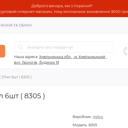
Доброго вечора, ми з України!!!
гуртовий інтернет-магазин, тому мінімальне замовлення 3000 грн!
НЕННЯ ТА ОБМІН
Наша адреса:
Хмельницька обл. , м. Хмельницький ,
вул. Геологів , будинок 19
 57мл 6шт ( 8305 )
 6шт ( 8305 )
Виробник:
Helios
Модель:
8305