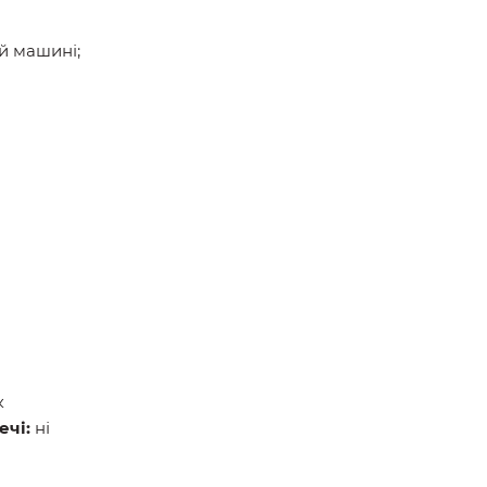
й машині;
к
ечі:
ні