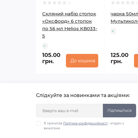
Скляний набір стопок
чарка 50м
«Оксфорд» 6 стопок
Мультикол
по 56 мл Helios KB033-
5
105.00
125.00
грн.
До кошика
грн.
Слідкуйте за новинками та акціями:
Підпишіться
Я прочитав
Політика конфіденційності
і згоден з
вимогами