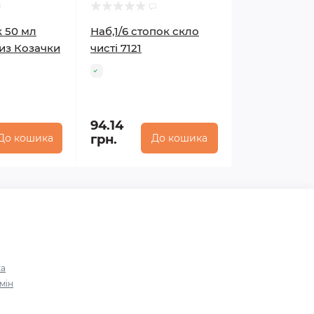
к 50 мл
Наб,1/6 стопок скло
риз Козачки
чисті 7121
94.14
До кошика
грн.
До кошика
ка
мін