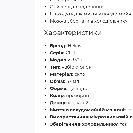
Стійкість до подряпин;
Підходять для миття в посудомийні
Можна зберігати в холодильнику.
Характеристики
Бренд:
Helios
Серія:
CHILE
Модель:
8305
Тип:
набір стопок
Матеріал:
скло
Об’єм:
57 мл
Форма:
циліндр
Колір:
прозорий
Декор:
відсутній
Миття в посудомийній машині:
та
Використання в мікрохвильовій п
Зберігання в холодильнику:
так