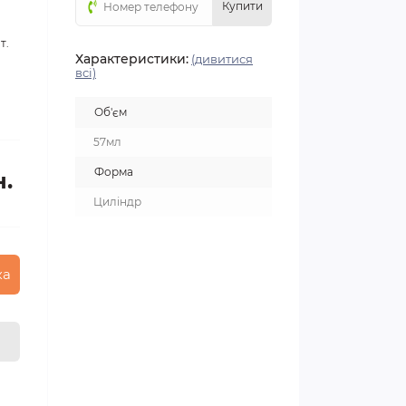
Купити
т.
Характеристики:
(дивитися
всі)
Об'єм
57мл
Форма
н.
Циліндр
ка