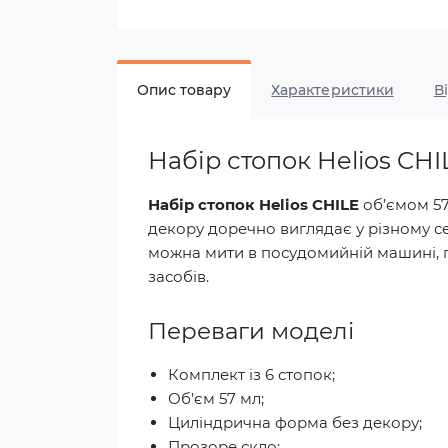
Опис товару
Характеристики
В
Набір стопок Helios CH
Набір стопок Helios CHILE
об’ємом 57
декору доречно виглядає у різному се
можна мити в посудомийній машині, 
засобів.
Переваги моделі
Комплект із 6 стопок;
Об’єм 57 мл;
Циліндрична форма без декору;
Прозоре скло;