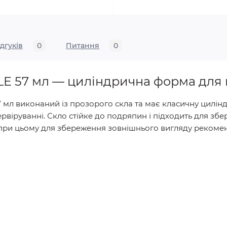
ідгуків
0
Питання
0
ILE 57 мл — циліндрична форма для 
 мл виконаний із прозорого скла та має класичну цилін
рвіруванні. Скло стійке до подряпин і підходить для збе
при цьому для збереження зовнішнього вигляду рекоме