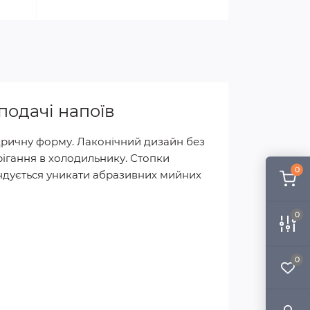
подачі напоїв
дричну форму. Лаконічний дизайн без
рігання в холодильнику. Стопки
0
ндується уникати абразивних мийних
0
0