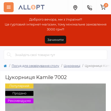
0
Доброго вечора, ми з України!!!
Це гуртовий інтернет-магазин, тому мінімальне замовлення
3000 грн!!!
Зачинити
Посуд для сервірування столу
Цукорниці
Цукорниця Kami
Цукорниця Kamile 7002
Популярний
Продано
Рекомендуємо