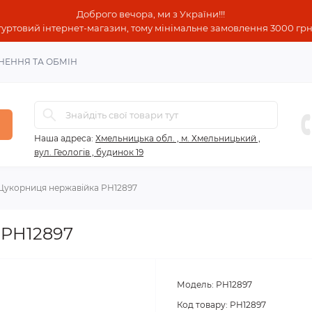
Доброго вечора, ми з України!!!
гуртовий інтернет-магазин, тому мінімальне замовлення 3000 грн!
НЕННЯ ТА ОБМІН
Наша адреса:
Хмельницька обл. , м. Хмельницький ,
вул. Геологів , будинок 19
Цукорниця нержавійка PH12897
 PH12897
Модель:
PH12897
Код товару:
PH12897