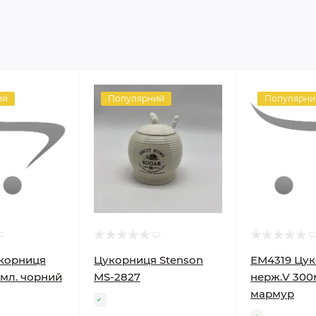
ий
Популярний
Популярни
корниця
Цукорниця Stenson
ЕМ4319 Цу
мл. чорний
MS-2827
нерж.V 300
мармур