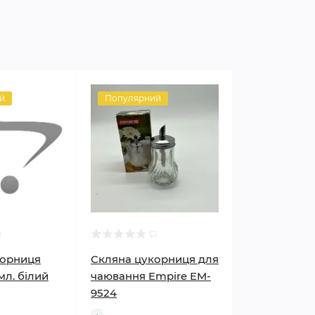
й
Популярний
корниця
Скляна цукорниця для
мл. білий
чаювання Empire EM-
9524