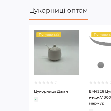
Цукорниці оптом
Популярний
Популярн
Цукорниця Джан
ЕМ4326 Цу
нерж.V 300
мармур