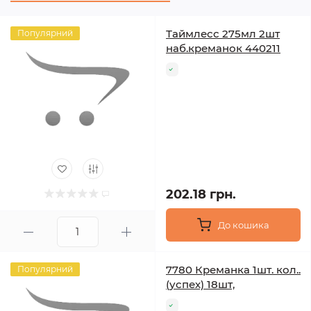
Таймлесс 275мл 2шт
Популярний
наб.креманок 440211
202.18 грн.
До кошика
7780 Креманка 1шт. кол..
Популярний
(успех) 18шт,