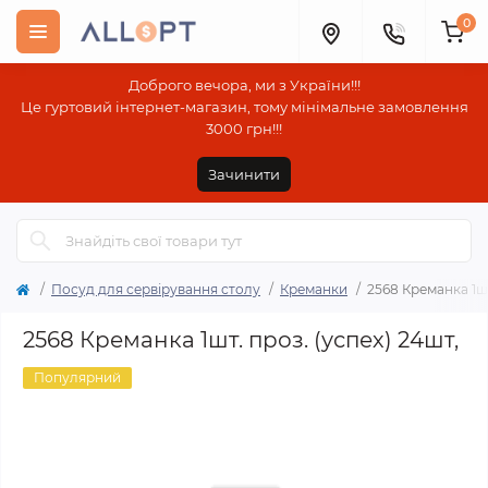
0
Доброго вечора, ми з України!!!
Це гуртовий інтернет-магазин, тому мінімальне замовлення
3000 грн!!!
Зачинити
Посуд для сервірування столу
Креманки
2568 Креманка 1шт
2568 Креманка 1шт. проз. (успех) 24шт,
Популярний