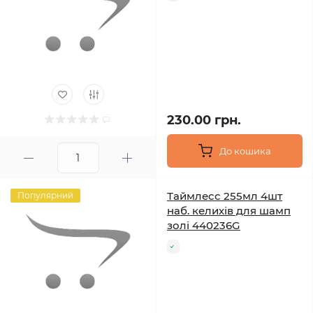
230.00 грн.
До кошика
Таймлесс 255мл 4шт
Популярний
наб. келихів для шамп
золі 440236G