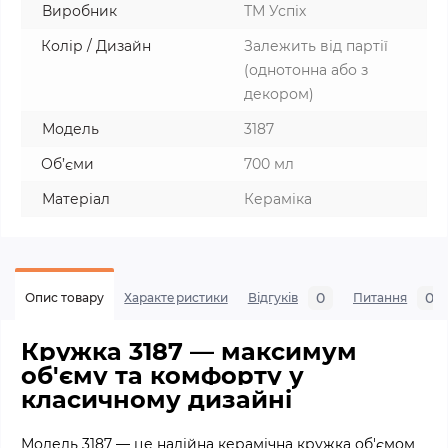
Виробник
ТМ Успіх
Колір / Дизайн
Залежить від партії
(однотонна або з
декором)
Модель
3187
Об’єми
700 мл
Матеріал
Кераміка
0
0
Опис товару
Характеристики
Відгуків
Питання
Кружка 3187 — максимум
об'єму та комфорту у
класичному дизайні
Модель 3187 — це надійна керамічна кружка об'ємом