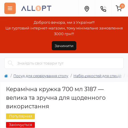
0
Доброго вечора, ми з України!!!
Це гуртовий інтернет-магазин, тому мінімальне замовлення
3000 грн!!!
Зачинити
Посуд для сервірування столу
Набір ємкостей для спецій
Керамічна кружка 700 мл 3187 —
велика та зручна для щоденного
використання
Популярний
Закінчується