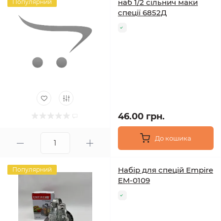
наб 1/2 сільнич маки
Популярний
спеції 6852Д
46.00 грн.
До кошика
Набір для спецій Empire
Популярний
EM-0109