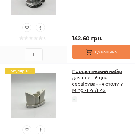
142.60 грн.
До кошика
Порцеляновий набір
Популярний
для спецій для
сервірування столу Yi
Ming -1141/1142