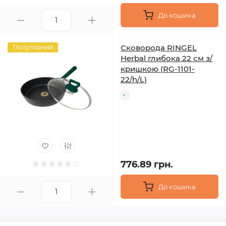
До кошика
Сковорода RINGEL
Популярний
Herbal глибока 22 см з/
кришкою (RG-1101-
22/h/L)
776.89 грн.
До кошика