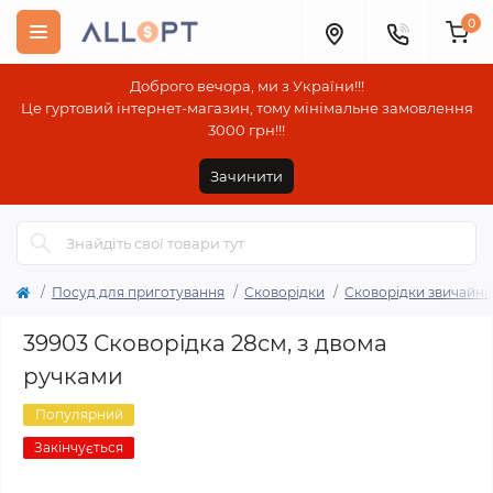
0
Доброго вечора, ми з України!!!
Це гуртовий інтернет-магазин, тому мінімальне замовлення
3000 грн!!!
Зачинити
Посуд для приготування
Сковорідки
Сковорідки звичайні
39903 Сковорідка 28см, з двома
ручками
Популярний
Закінчується