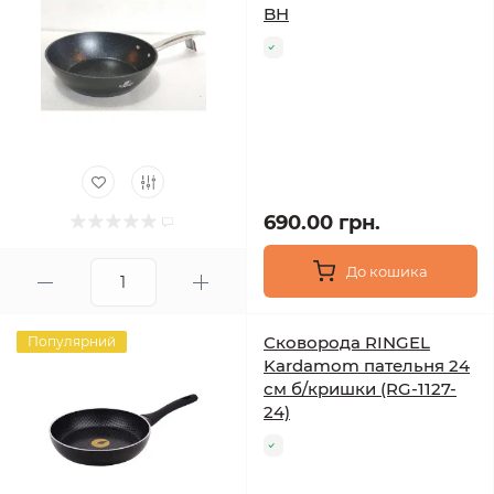
BH
690.00 грн.
До кошика
Сковорода RINGEL
Популярний
Kardamom пательня 24
см б/кришки (RG-1127-
24)