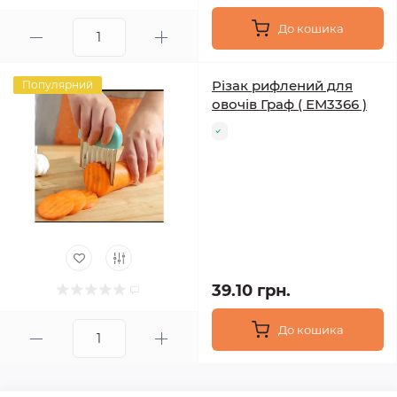
До кошика
Різак рифлений для
Популярний
овочів Граф ( ЕМ3366 )
39.10 грн.
До кошика