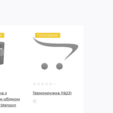
й
Популярний
а з
Термокружка (1623)
м обідком
 Stenson