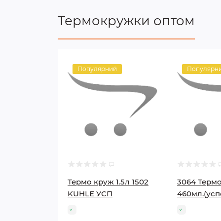
Термокружки оптом
Популярний
Популярн
Термо круж 1.5л 1502
3064 Терм
KUHLE УСП
460мл.(усп