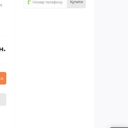
Купити
т.
н.
ка