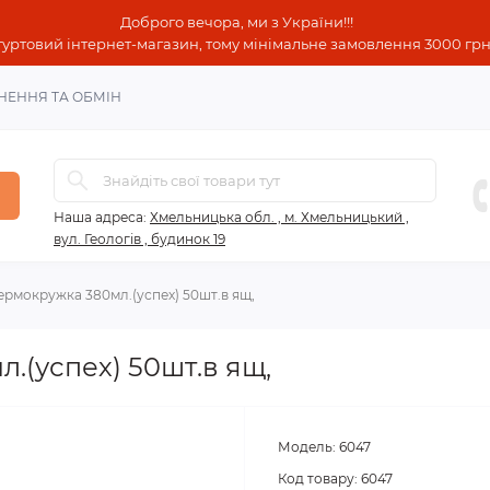
Доброго вечора, ми з України!!!
гуртовий інтернет-магазин, тому мінімальне замовлення 3000 грн!
НЕННЯ ТА ОБМІН
Наша адреса:
Хмельницька обл. , м. Хмельницький ,
вул. Геологів , будинок 19
ермокружка 380мл.(успех) 50шт.в ящ,
.(успех) 50шт.в ящ,
Модель:
6047
Код товару:
6047