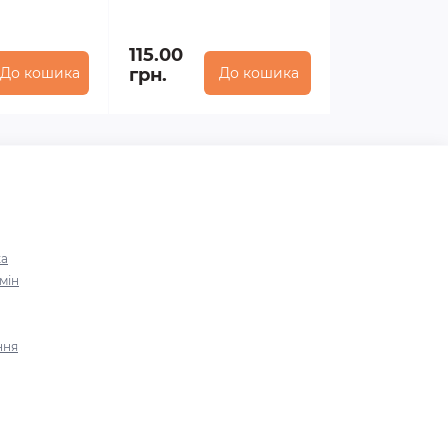
115.00
До кошика
грн.
До кошика
ка
мін
ння