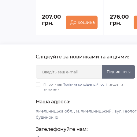
207.00
276.00
грн.
До кошика
грн.
Слідкуйте за новинками та акціями:
Підпишіться
Я прочитав
Політика конфіденційності
і згоден з
вимогами
Наша адреса:
Хмельницька обл. , м. Хмельницький , вул. Геологі
будинок 19
Зателефонуйте нам: