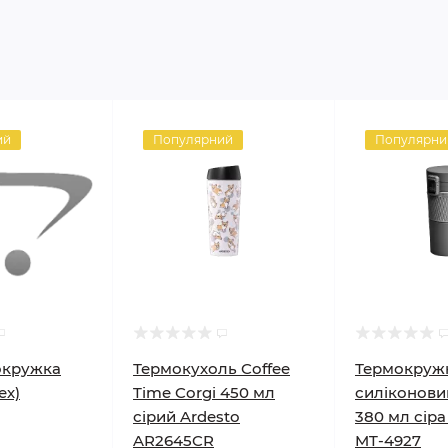
ий
Популярний
Популярни
окружка
Термокухоль Coffee
Термокружк
ех)
Time Corgi 450 мл
силіконови
сірий Ardesto
380 мл сіра
AR2645CR
MT-4927