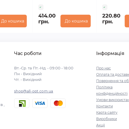
414.00
220.80
До кошика
грн.
До кошика
грн.
Час роботи
Інформація
Вт.-Ср. та Пт.-Нд. - 09:00 - 18:00
Про нас
Пн - Вихідний
Оплата та достав
Чт. - Вихідний
Повернення та об
Політика
shop@all-opt.com.ua
конфіденційності
Умови використа
в ,
Контакти
Карта сайту
Виробники
Акції