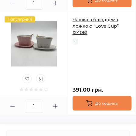
До кошика
Чашка з блюдцем і
Популярний
ложкою “Love Cup”
(2408)
391.00 грн.
До кошика