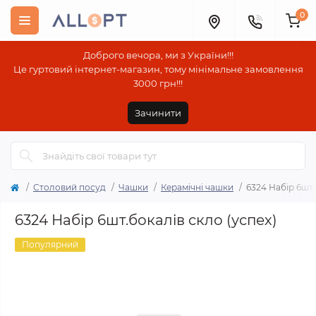
0
Доброго вечора, ми з України!!!
Це гуртовий інтернет-магазин, тому мінімальне замовлення
3000 грн!!!
Зачинити
Столовий посуд
Чашки
Керамічні чашки
6324 Набір 6шт.
6324 Набір 6шт.бокалів скло (успех)
Популярний