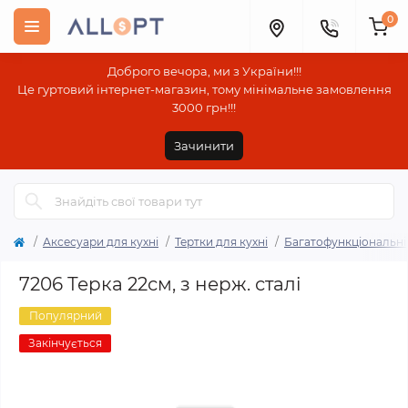
0
Доброго вечора, ми з України!!!
Це гуртовий інтернет-магазин, тому мінімальне замовлення
3000 грн!!!
Зачинити
Аксесуари для кухні
Тертки для кухні
Багатофункціональні
7206 Терка 22см, з нерж. сталі
Популярний
Закінчується