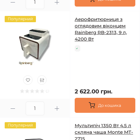
Аерофритюрниця з
Популярний
оглядовим віконцем
Rainberg RB-2313, 9 л,
4200 Вт
2 622.00 грн.
До кошика
Мультипіч 1350 Вт 4.5 л
Популярний
скляна чаша Monte MT-
2715