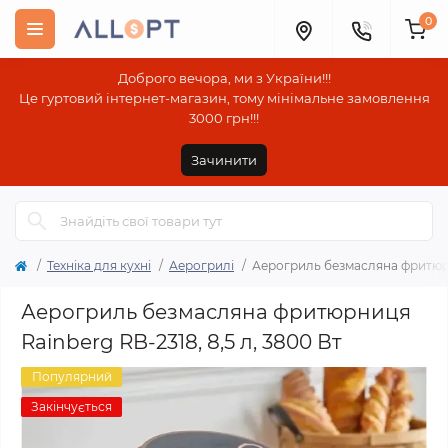
0
Доброго вечора, ми з України!!!
Це гуртовий інтернет-магазин, тому мінімальне замовлення
3000 грн!!!
Зачинити
Техніка для кухні
Аерогрилі
Аерогриль безмасляна фритюрни
Аерогриль безмасляна фритюрниця
Rainberg RB-2318, 8,5 л, 3800 Вт
Популярний
Закінчується