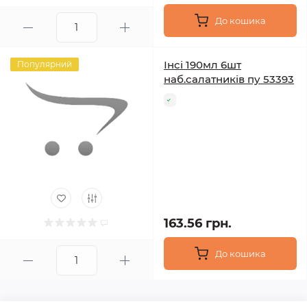
До кошика
Інсі 190мл 6шт
Популярний
наб.салатників пу 53393
163.56 грн.
До кошика