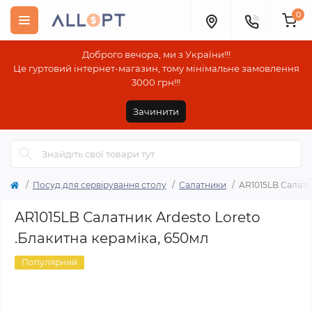
0
Доброго вечора, ми з України!!!
Це гуртовий інтернет-магазин, тому мінімальне замовлення
3000 грн!!!
Зачинити
Посуд для сервірування столу
Салатники
AR1015LB Салатн
AR1015LB Салатник Ardesto Loreto
.Блакитна кераміка, 650мл
Популярний