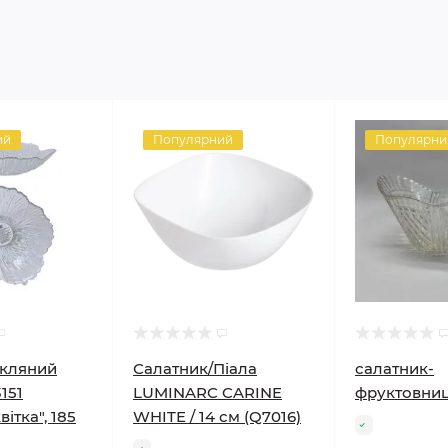
ий
Популярний
Популярни
скляний
Салатник/Піала
салатник-
3151
LUMINARC CARINE
фруктовни
ітка", 185
WHITE / 14 см (Q7016)