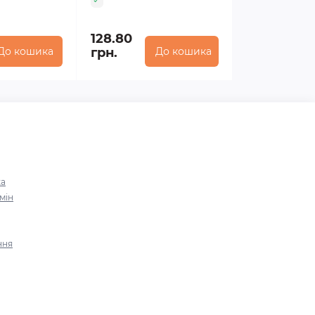
128.80
До кошика
грн.
До кошика
ка
мін
ння