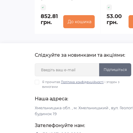
852.81
53.00
грн.
До кошика
грн.
Слідкуйте за новинками та акціями:
Підпишіться
Я прочитав
Політика конфіденційності
і згоден з
вимогами
Наша адреса:
Хмельницька обл. , м. Хмельницький , вул. Геологі
будинок 19
Зателефонуйте нам: