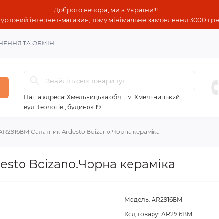
Доброго вечора, ми з України!!!
гуртовий інтернет-магазин, тому мінімальне замовлення 3000 грн!
НЕННЯ ТА ОБМІН
Наша адреса:
Хмельницька обл. , м. Хмельницький ,
вул. Геологів , будинок 19
AR2916BM Салатник Ardesto Boizano.Чорна кераміка
esto Boizano.Чорна кераміка
Модель:
AR2916BM
Код товару:
AR2916BM