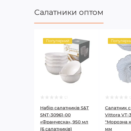
Салатники оптом
Популярний
Популярн
Набір салатників S&T
Салатник 
SNT-30961-00
Vittora VT-
«Франческа», 950 мл
"Морозна кв
(6 салатників)
мм