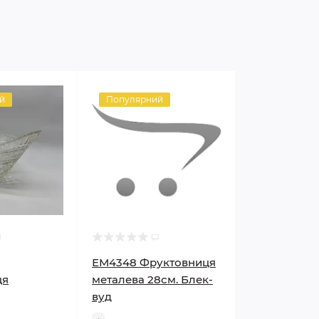
й
Популярний
ЕМ4348 Фруктовниця
ця
металева 28см. Блек-
вуд