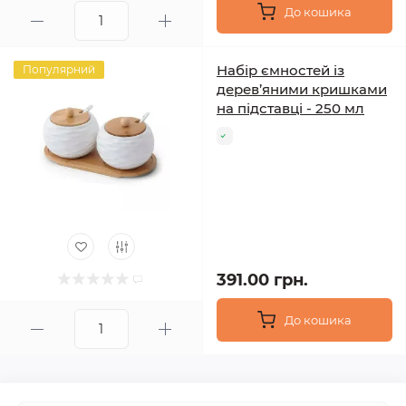
До кошика
Набір ємностей із
Популярний
дерев’яними кришками
на підставці - 250 мл
391.00 грн.
До кошика