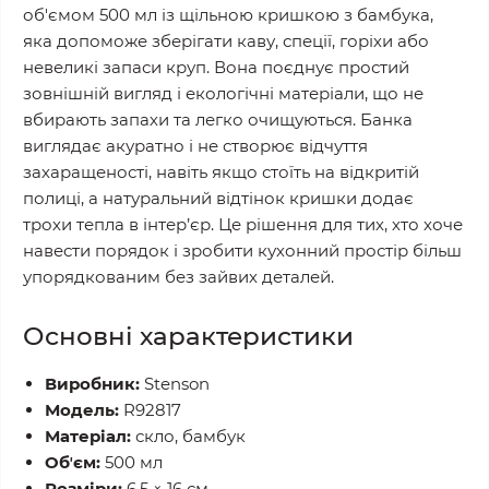
об'ємом 500 мл із щільною кришкою з бамбука,
яка допоможе зберігати каву, спеції, горіхи або
невеликі запаси круп. Вона поєднує простий
зовнішній вигляд і екологічні матеріали, що не
вбирають запахи та легко очищуються. Банка
виглядає акуратно і не створює відчуття
захаращеності, навіть якщо стоїть на відкритій
полиці, а натуральний відтінок кришки додає
трохи тепла в інтер’єр. Це рішення для тих, хто хоче
навести порядок і зробити кухонний простір більш
упорядкованим без зайвих деталей.
Основні характеристики
Виробник:
Stenson
Модель:
R92817
Матеріал:
скло, бамбук
Обʼєм:
500 мл
Розміри:
6,5 × 16 см