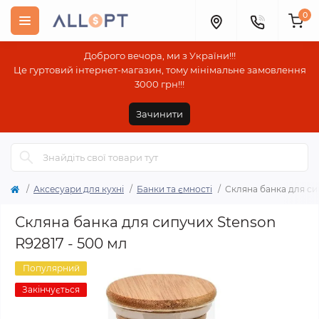
0
Доброго вечора, ми з України!!!
Це гуртовий інтернет-магазин, тому мінімальне замовлення
3000 грн!!!
Зачинити
Аксесуари для кухні
Банки та ємності
Скляна банка для си
Скляна банка для сипучих Stenson
R92817 - 500 мл
Популярний
Закінчується