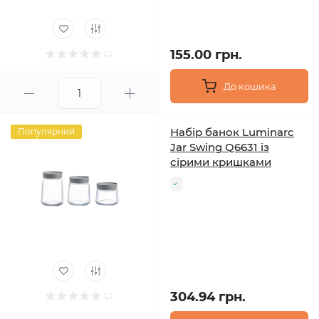
155.00 грн.
До кошика
Набір банок Luminarc
Популярний
Jar Swing Q6631 із
сірими кришками
304.94 грн.