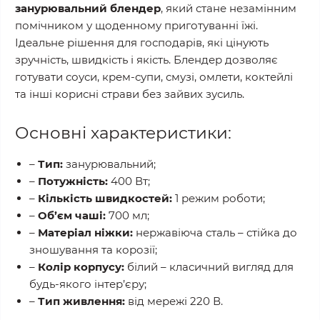
занурювальний блендер
, який стане незамінним
помічником у щоденному приготуванні їжі.
Ідеальне рішення для господарів, які цінують
зручність, швидкість і якість. Блендер дозволяє
готувати соуси, крем-супи, смузі, омлети, коктейлі
та інші корисні страви без зайвих зусиль.
Основні характеристики:
–
Тип:
занурювальний;
–
Потужність:
400 Вт;
–
Кількість швидкостей:
1 режим роботи;
–
Об’єм чаші:
700 мл;
–
Матеріал ніжки:
нержавіюча сталь – стійка до
зношування та корозії;
–
Колір корпусу:
білий – класичний вигляд для
будь-якого інтер’єру;
–
Тип живлення:
від мережі 220 В.