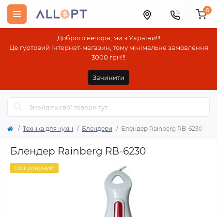
0
Доброго вечора, ми з України!!!
Це гуртовий інтернет-магазин, тому мінімальне замовлення
3000 грн!!!
Зачинити
Техніка для кухні
Блендери
Блендер Rainberg RB-6230
Блендер Rainberg RB-6230
Популярний