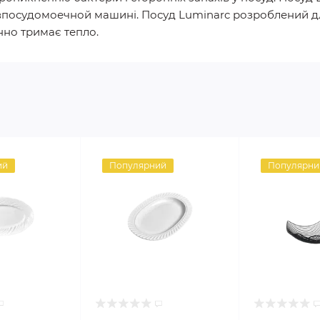
и впосудомоечной машині. Посуд Luminarc розроблений 
інно тримає тепло.
ий
Популярний
Популярни