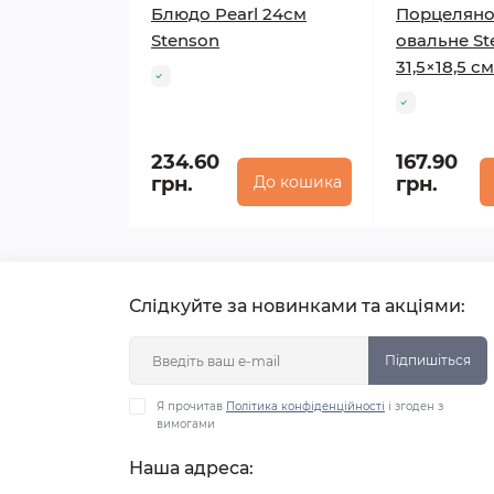
Блюдо Pearl 24см
Порцеляно
Stenson
овальне St
31,5×18,5 с
234.60
167.90
грн.
До кошика
грн.
Слідкуйте за новинками та акціями:
Підпишіться
Я прочитав
Політика конфіденційності
і згоден з
вимогами
Наша адреса: