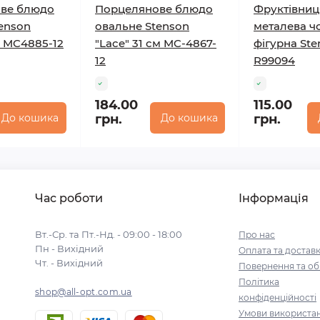
ве блюдо
Порцелянове блюдо
Фруктівниц
enson
овальне Stenson
металева ч
м MC4885-12
"Lace" 31 см MC-4867-
фігурна St
12
R99094
184.00
115.00
До кошика
грн.
До кошика
грн.
Час роботи
Інформація
Вт.-Ср. та Пт.-Нд. - 09:00 - 18:00
Про нас
Пн - Вихідний
Оплата та достав
Чт. - Вихідний
Повернення та об
Політика
shop@all-opt.com.ua
конфіденційності
Умови використа