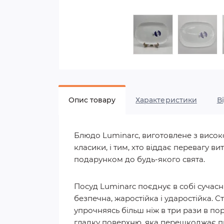
Опис товару
Характеристики
В
Блюдо Luminarc, виготовлене з висок
класики, і тим, хто віддає перевагу в
подарунком до будь-якого свята.
Посуд Luminarc поєднує в собі сучасн
безпечна, жаростійка і ударостійка. 
упрочняясь більш ніж в три рази в по
гладку поверхню, яка перешкоджає пр