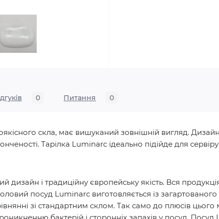
ідгуків
0
Питання
0
оякісного скла, має вишуканий зовнішній вигляд. Дизай
итонченості. Тарілка Luminarc ідеально підійде для сервір
ий дизайн і традиційну європейську якість. Вся продукці
Столовий посуд Luminarc виготовляється із загартованого
рівнянні зі стандартним склом. Так само до плюсів цьог
оникненню бактерій і сторонніх запахів у посуд. Посуд