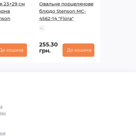
я 23×29 см
Овальне порцелянове
орна
блюдо Stenson MC-
enson
4562-14 "Flora"
255.30
До кошика
грн.
До кошика
ка
мін
ння