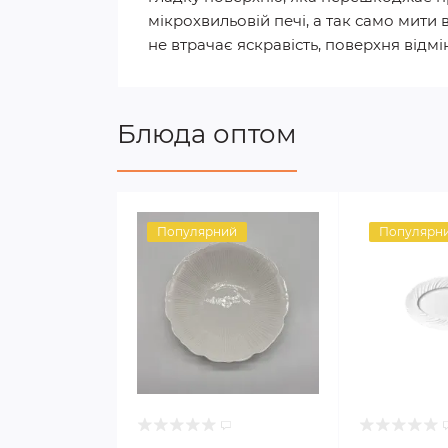
мікрохвильовій печі, а так само мит
не втрачає яскравість, поверхня відм
Блюда оптом
Популярний
Популярн