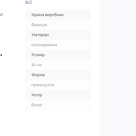
всі)
т.
Країна виробник
Франція
Матеріал
склокераміка
.
Розмір
34 см
Форма
прямокутна
Колір
білий