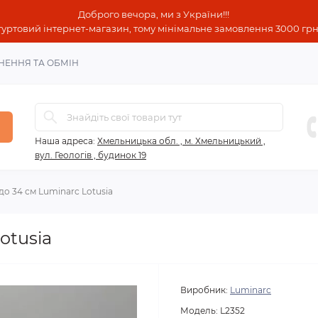
Доброго вечора, ми з України!!!
гуртовий інтернет-магазин, тому мінімальне замовлення 3000 грн!
НЕННЯ ТА ОБМІН
Наша адреса:
Хмельницька обл. , м. Хмельницький ,
вул. Геологів , будинок 19
о 34 см Luminarc Lotusia
otusia
Виробник:
Luminarc
Модель:
L2352