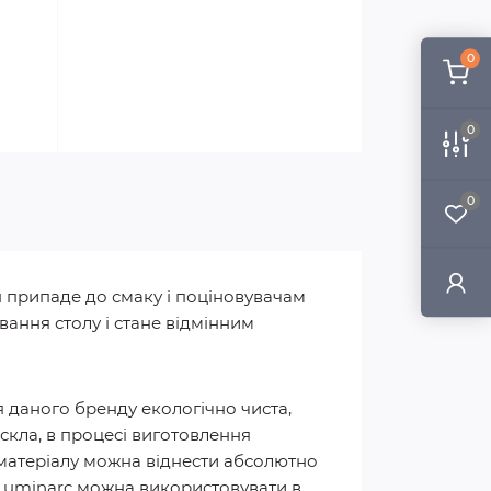
0
0
0
н припаде до смаку і поціновувачам
ування столу і стане відмінним
я даного бренду екологічно чиста,
 скла, в процесі виготовлення
о матеріалу можна віднести абсолютно
 Luminarc можна використовувати в