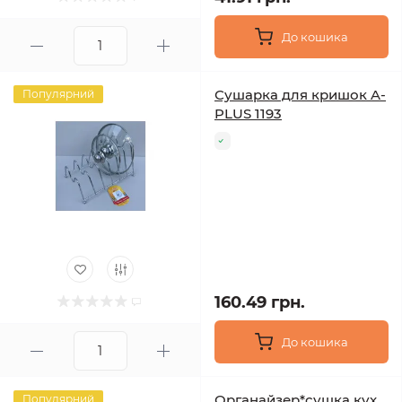
До кошика
Сушарка для кришок A-
Популярний
PLUS 1193
160.49 грн.
До кошика
Органайзер*сушка кух
Популярний