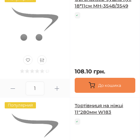
18*11см МН-3548/3549
108.10 грн.
До кошика
Тортівниця на ніжці
Популярний
11"280мм W183