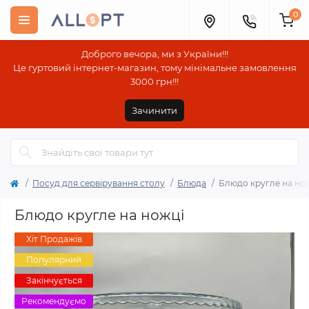
0
Доброго вечора, ми з України!!!
Це гуртовий інтернет-магазин, тому мінімальне замовлення
3000 грн!!!
Зачинити
Посуд для сервірування столу
Блюда
Блюдо кругле на но
Блюдо кругле на ножці
Хіт Продажів
Популярний
Закінчується
Рекомендуємо