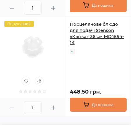
До кошика
Порцелянове блюдо
Популярний
для подачі Stenson
«Квітка» 36 см MC4554-
14
448.50 грн.
До кошика