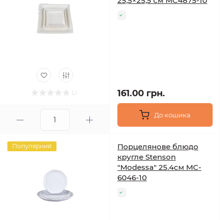
25,5×25,5 см MC4875-10
161.00 грн.
До кошика
Порцелянове блюдо
Популярний
кругле Stenson
"Modessa" 25.4см MC-
6046-10