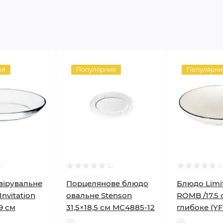
ий
Популярний
Популярни
вірувальне
Порцелянове блюдо
Блюдо Limit
nvitation
овальне Stenson
ROMB /17.5 
9 см
31,5×18,5 см MC4885-12
глибоке (Y