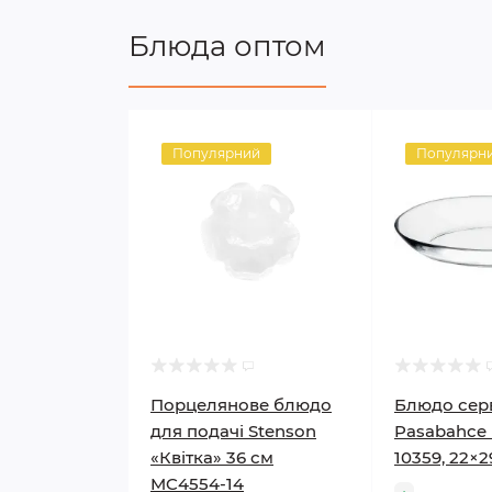
Блюда оптом
Популярний
Популярн
Порцелянове блюдо
Блюдо сер
для подачі Stenson
Pasabahce I
«Квітка» 36 см
10359, 22×2
MC4554-14