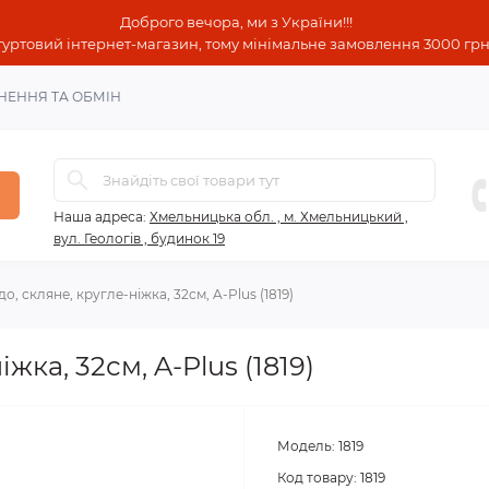
Доброго вечора, ми з України!!!
гуртовий інтернет-магазин, тому мінімальне замовлення 3000 грн!
НЕННЯ ТА ОБМІН
Наша адреса:
Хмельницька обл. , м. Хмельницький ,
вул. Геологів , будинок 19
о, скляне, кругле-ніжка, 32см, A-Plus (1819)
жка, 32см, A-Plus (1819)
Модель:
1819
Код товару:
1819