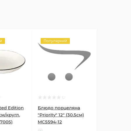
й
Популярний
ed Edition
Блюдо порцеляна
см/кругл.
"Priority" 12" (30.5см)
F7005)
MC5594-12