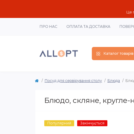
Це 
ПРО НАС
ОПЛАТА ТА ДОСТАВКА
ПОВЕР
Каталог товарів
Посуд для сервірування столу
Блюда
Блюд
Блюдо, скляне, кругле-ні
Популярний
Закінчується