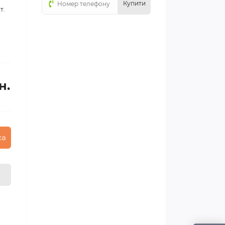
Купити
т.
н.
ка