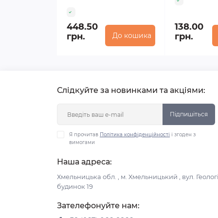
448.50
138.00
грн.
До кошика
грн.
Слідкуйте за новинками та акціями:
Підпишіться
Я прочитав
Політика конфіденційності
і згоден з
вимогами
Наша адреса:
Хмельницька обл. , м. Хмельницький , вул. Геологі
будинок 19
Зателефонуйте нам: