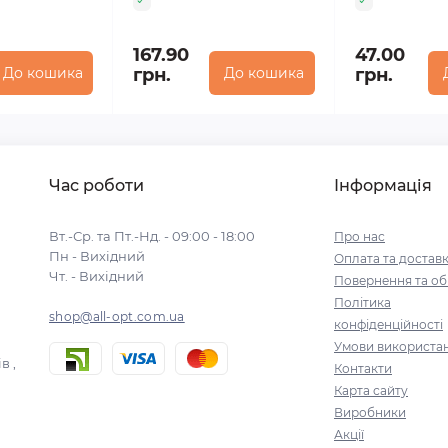
167.90
47.00
До кошика
грн.
До кошика
грн.
Час роботи
Інформація
Вт.-Ср. та Пт.-Нд. - 09:00 - 18:00
Про нас
Пн - Вихідний
Оплата та достав
Чт. - Вихідний
Повернення та об
Політика
shop@all-opt.com.ua
конфіденційності
Умови використа
в ,
Контакти
Карта сайту
Виробники
Акції