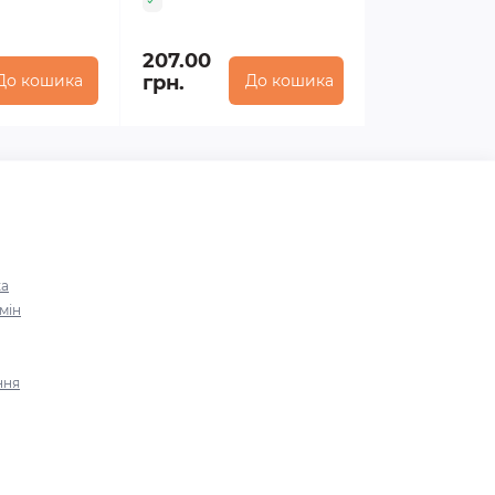
207.00
До кошика
грн.
До кошика
ка
мін
ння