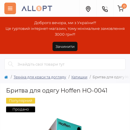
0
Доброго вечора, ми з України!!!
Це гуртовий інтернет-магазин, тому мінімальне замовлення
3000 грн!!!
Зачинити
Техніка для краси та догляду
Катишки
Бритва для одягу Ho
Бритва для одягу Hoffen HO-0041
Популярний
Продано