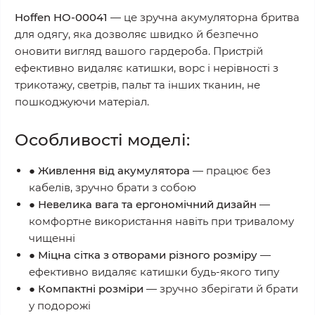
Hoffen HO-00041
— це зручна акумуляторна бритва
для одягу, яка дозволяє швидко й безпечно
оновити вигляд вашого гардероба. Пристрій
ефективно видаляє катишки, ворс і нерівності з
трикотажу, светрів, пальт та інших тканин, не
пошкоджуючи матеріал.
Особливості моделі:
●
Живлення від акумулятора
— працює без
кабелів, зручно брати з собою
●
Невелика вага та ергономічний дизайн
—
комфортне використання навіть при тривалому
чищенні
●
Міцна сітка з отворами різного розміру
—
ефективно видаляє катишки будь-якого типу
●
Компактні розміри
— зручно зберігати й брати
у подорожі