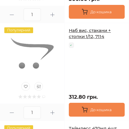
До кошика
Наб вис, стакани +
Популярний
стопки 1/12, 7114
312.80 грн.
До кошика
Таймлесс 470мл 4шт
Популярний