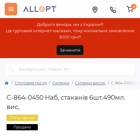
0
Доброго вечора, ми з України!!!
Це гуртовий інтернет-магазин, тому мінімальне замовлення
3000 грн!!!
Зачинити
Столовий посуд
Склянки
Склянки високі
C-864-0450 Наб
C-864-0450 Наб, стаканів 6шт.490мл.
вис,
Популярний
Продано