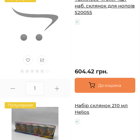
наб. склянок для нопоїв
520055
604.42 грн.
До кошика
Набір склянок 210 мл
Популярний
Helios