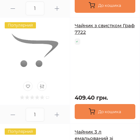
До кошика
Чайник з свистком Граф
Популярний
7722
409.40 грн.
До кошика
Чайник 3 л
Популярний
емальований зі