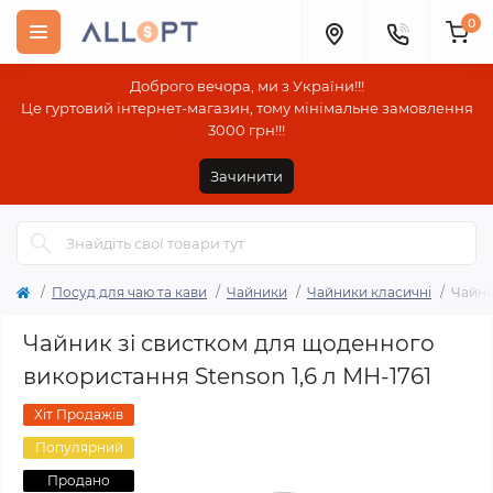
0
Доброго вечора, ми з України!!!
Це гуртовий інтернет-магазин, тому мінімальне замовлення
3000 грн!!!
Зачинити
Посуд для чаю та кави
Чайники
Чайники класичні
Чайни
Чайник зі свистком для щоденного
використання Stenson 1,6 л МН-1761
Хіт Продажів
Популярний
Продано