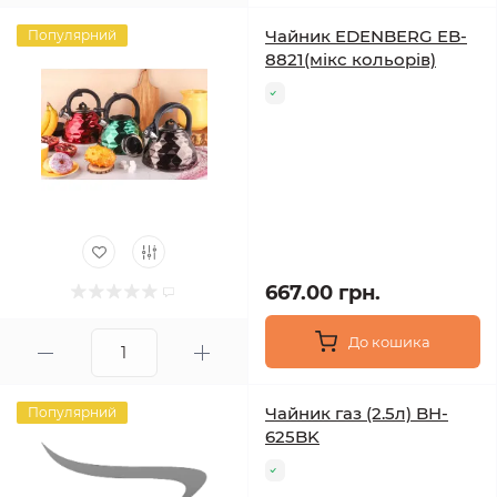
Чайник EDENBERG EB-
Популярний
8821(мікс кольорів)
667.00 грн.
До кошика
Чайник газ (2.5л) BH-
Популярний
625BK