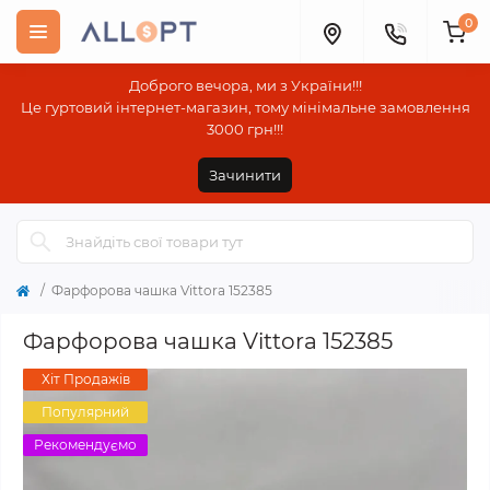
0
Доброго вечора, ми з України!!!
Це гуртовий інтернет-магазин, тому мінімальне замовлення
3000 грн!!!
Зачинити
Фарфорова чашка Vittora 152385
Фарфорова чашка Vittora 152385
Хіт Продажів
Популярний
Рекомендуємо