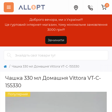
0
Доброго вечора, ми з України!!!
Це гуртовий інтернет-магазин, тому мінімальне замовлення
3000 грн!!!
Зачинити
Чашка 330 мл Домашня Vittora VT-C-155330
Чашка 330 мл Домашня Vittora VT-C-
155330
Популярний