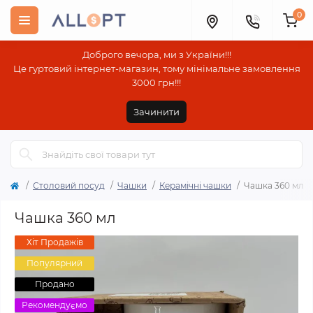
0
Доброго вечора, ми з України!!!
Це гуртовий інтернет-магазин, тому мінімальне замовлення
3000 грн!!!
Зачинити
Столовий посуд
Чашки
Керамічні чашки
Чашка 360 мл
Чашка 360 мл
Хіт Продажів
Популярний
Продано
Рекомендуємо