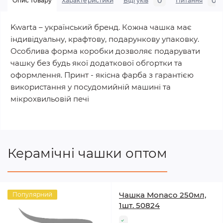
0
0
Опис товару
Характеристики
Відгуків
Питання
Kwarta – український бренд. Кожна чашка має
індивідуальну, крафтову, подарункову упаковку.
Особлива форма коробки дозволяє подарувати
чашку без будь якої додаткової обгортки та
оформлення. Принт - якісна фарба з гарантією
використання у посудомийній машині та
мікрохвильовій печі
Керамічні чашки оптом
Чашка Monaco 250мл,
Популярний
1шт. 50824