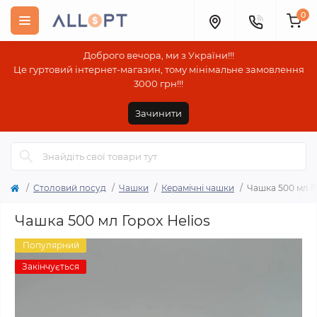
0
Доброго вечора, ми з України!!!
Це гуртовий інтернет-магазин, тому мінімальне замовлення
3000 грн!!!
Зачинити
Столовий посуд
Чашки
Керамічні чашки
Чашка 500 мл Го
Чашка 500 мл Горох Helios
Популярний
Закінчується