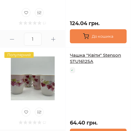
124.04 грн.
До кошика
Чашка "Квіти" Stenson
Популярний
STU16125A
64.40 грн.