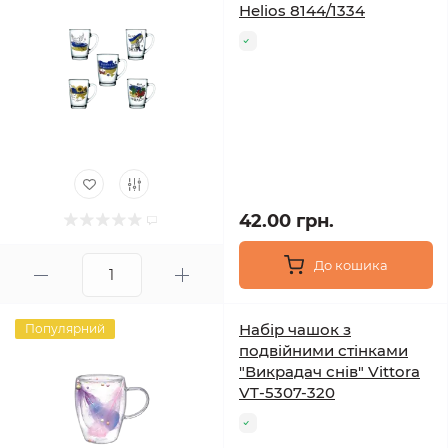
Helios 8144/1334
42.00 грн.
До кошика
Набір чашок з
Популярний
подвійними стінками
"Викрадач снів" Vittora
VT-5307-320