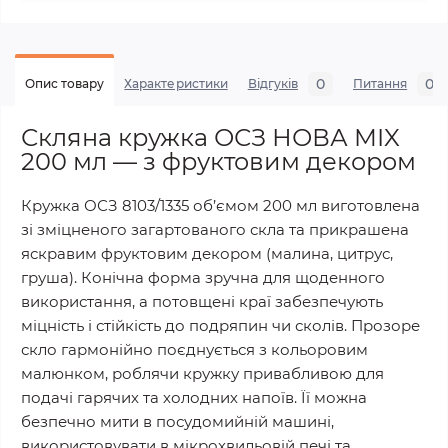
0
0
Опис товару
Характеристики
Відгуків
Питання
Скляна кружка ОСЗ НОВА MIX
200 мл — з фруктовим декором
Кружка ОСЗ 8103/1335 об’ємом 200 мл виготовлена
зі зміцненого загартованого скла та прикрашена
яскравим фруктовим декором (малина, цитрус,
груша). Конічна форма зручна для щоденного
використання, а потовщені краї забезпечують
міцність і стійкість до подряпин чи сколів. Прозоре
скло гармонійно поєднується з кольоровим
малюнком, роблячи кружку привабливою для
подачі гарячих та холодних напоїв. Її можна
безпечно мити в посудомийній машині,
використовувати в мікрохвильовій печі та