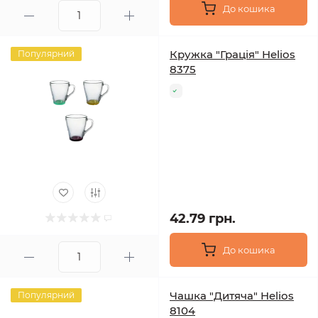
До кошика
Кружка "Грація" Helios
Популярний
8375
42.79 грн.
До кошика
Чашка "Дитяча" Helios
Популярний
8104