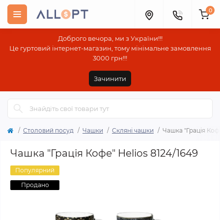
0
Доброго вечора, ми з України!!!
Це гуртовий інтернет-магазин, тому мінімальне замовлення
3000 грн!!!
Зачинити
Столовий посуд
Чашки
Скляні чашки
Чашка "Грація Кофе
Чашка "Грація Кофе" Helios 8124/1649
Популярний
Продано