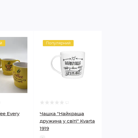
й
Популярний
ee Every
Чашка "Найкраща
дружина у світі" Kvarta
1919