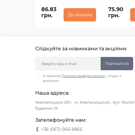
86.83
75.90
грн.
До кошика
грн.
Слідкуйте за новинками та акціями:
Підпишіться
Я прочитав
Політика конфіденційності
і згоден з
вимогами
Наша адреса:
Хмельницька обл. , м. Хмельницький , вул. Геологі
будинок 19
Зателефонуйте нам:
+38 (067)-966-8866