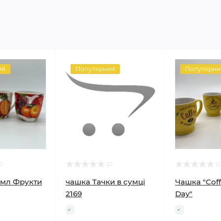
ий
Популярний
Популярни
 мл Фрукти
чашка Тачки в сумці
Чашка "Coff
2169
Day"