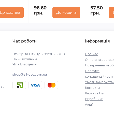
96.60
57.50
До кошика
грн.
До кошика
грн.
Час роботи
Інформація
Вт.-Ср. та Пт.-Нд. - 09:00 - 18:00
Про нас
Пн - Вихідний
Оплата та достав
Чт. - Вихідний
Повернення та об
Політика
shop@all-opt.com.ua
конфіденційності
Умови використа
в ,
Контакти
Карта сайту
Виробники
Акції