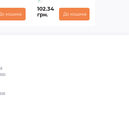
102.34
До кошика
грн.
До кошика
ка
мін
ння