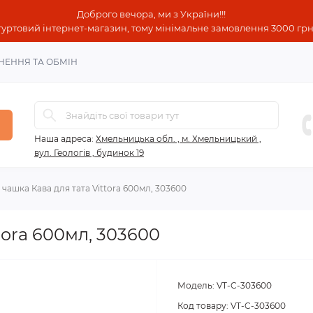
Доброго вечора, ми з України!!!
гуртовий інтернет-магазин, тому мінімальне замовлення 3000 грн!
НЕННЯ ТА ОБМІН
Наша адреса:
Хмельницька обл. , м. Хмельницький ,
вул. Геологів , будинок 19
чашка Кава для тата Vittora 600мл, 303600
tora 600мл, 303600
Модель:
VT-C-303600
Код товару:
VT-C-303600