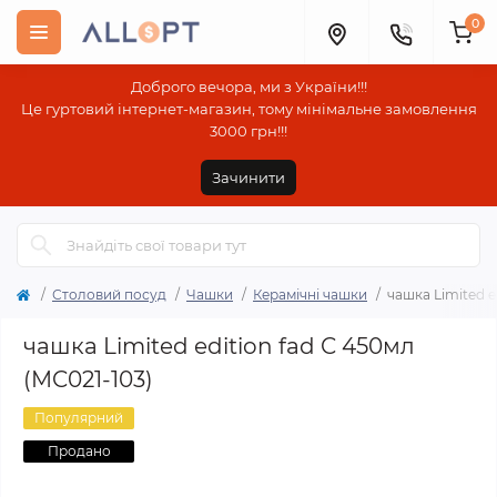
0
Доброго вечора, ми з України!!!
Це гуртовий інтернет-магазин, тому мінімальне замовлення
3000 грн!!!
Зачинити
Столовий посуд
Чашки
Керамічні чашки
чашка Limited e
чашка Limited edition fad C 450мл
(MC021-103)
Популярний
Продано