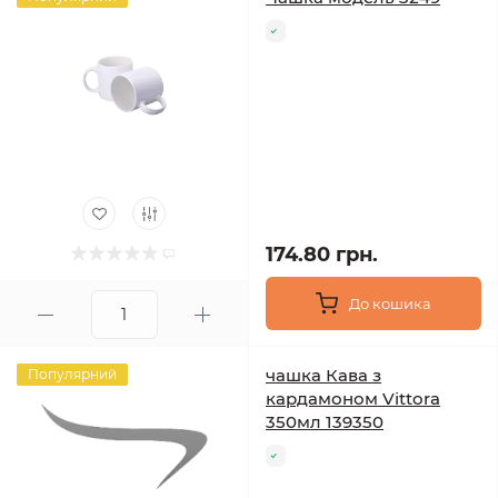
174.80 грн.
До кошика
чашка Кава з
Популярний
кардамоном Vittora
350мл 139350