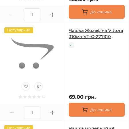
До кошика
Чашка Жозефіна Vittora
Популярний
310мл VT-C-277310
69.00 грн.
До кошика
Чашка модель 3249
Популярний