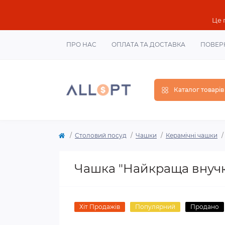
Це 
ПРО НАС
ОПЛАТА ТА ДОСТАВКА
ПОВЕР
Каталог товарів
Столовий посуд
Чашки
Керамічні чашки
Чашка "Найкраща внучка
Хіт Продажів
Популярний
Продано