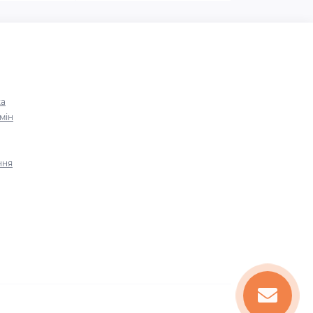
ка
мін
ння