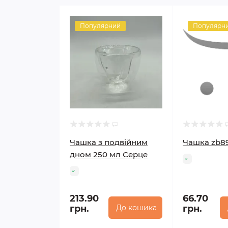
Популярний
Популярн
Чашка з подвійним
Чашка zb8
дном 250 мл Серце
213.90
66.70
грн.
До кошика
грн.