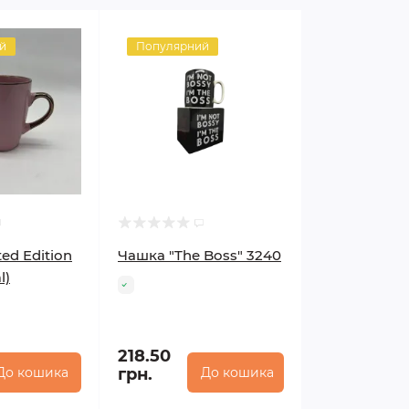
й
Популярний
ed Edition
Чашка "The Boss" 3240
l)
218.50
До кошика
грн.
До кошика