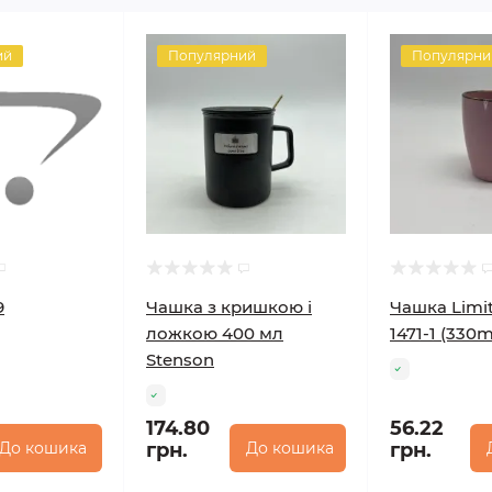
ий
Популярний
Популярни
9
Чашка з кришкою і
Чашка Limit
ложкою 400 мл
1471-1 (330m
Stenson
174.80
56.22
До кошика
грн.
До кошика
грн.