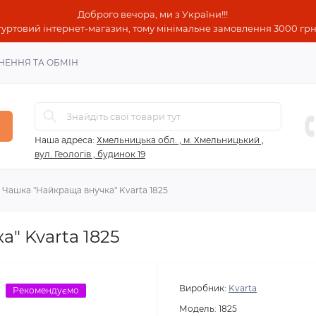
Доброго вечора, ми з України!!!
гуртовий інтернет-магазин, тому мінімальне замовлення 3000 грн!
НЕННЯ ТА ОБМІН
Наша адреса:
Хмельницька обл. , м. Хмельницький ,
вул. Геологів , будинок 19
Чашка "Найкраща внучка" Kvarta 1825
" Kvarta 1825
Виробник:
Kvarta
Рекомендуємо
Модель:
1825