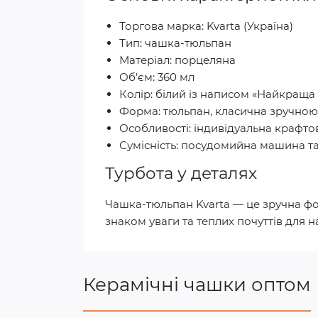
Торгова марка: Kvarta (Україна)
Тип: чашка-тюльпан
Матеріал: порцеляна
Об’єм: 360 мл
Колір: білий із написом «Найкраща
Форма: тюльпан, класична зручно
Особливості: індивідуальна крафт
Сумісність: посудомийна машина та
Турбота у деталях
Чашка-тюльпан Kvarta — це зручна фо
знаком уваги та теплих почуттів для н
Керамічні чашки оптом