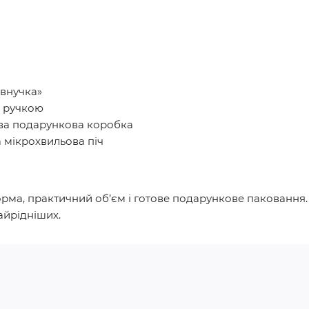
 внучка»
ю ручкою
ова подарункова коробка
 мікрохвильова піч
рма, практичний об’єм і готове подарункове паковання
айрідніших.