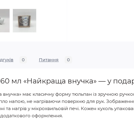
ідгуків
0
Питання
0
360 мл «Найкраща внучка» — у пода
 внучка» має класичну форму тюльпан із зручною ручк
пло напою, не нагріваючи поверхню для рук. Зображенн
 та нагрів у мікрохвильовій печі. Кожен кухоль упаков
 додаткового оформлення.