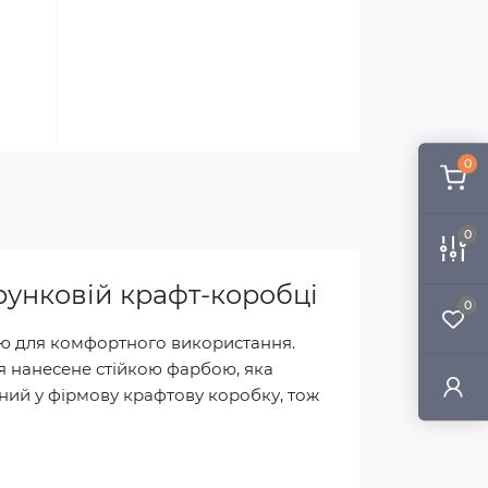
0
0
рунковій крафт-коробці
0
ою для комфортного використання.
я нанесене стійкою фарбою, яка
аний у фірмову крафтову коробку, тож