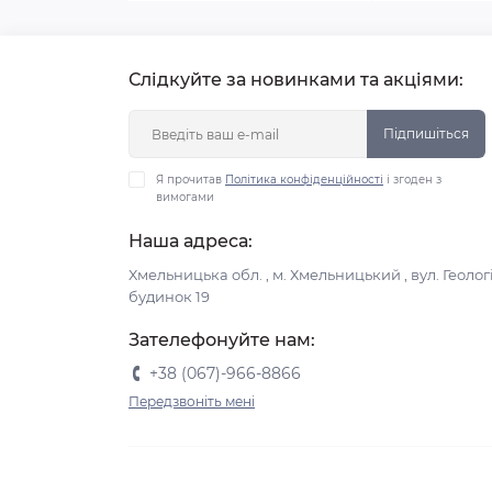
Слідкуйте за новинками та акціями:
Підпишіться
Я прочитав
Політика конфіденційності
і згоден з
вимогами
Наша адреса:
Хмельницька обл. , м. Хмельницький , вул. Геологі
будинок 19
Зателефонуйте нам:
+38 (067)-966-8866
Передзвоніть мені