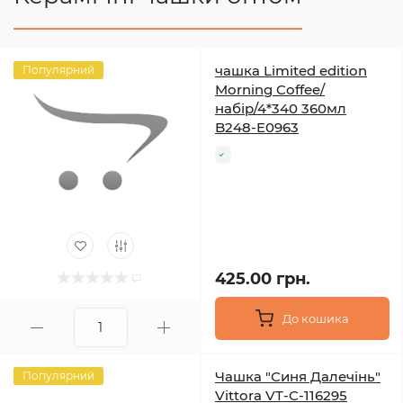
чашка Limited edition
Популярний
Morning Coffee/
набір/4*340 360мл
B248-E0963
425.00 грн.
До кошика
Чашка "Синя Далечінь"
Популярний
Vittora VT-C-116295