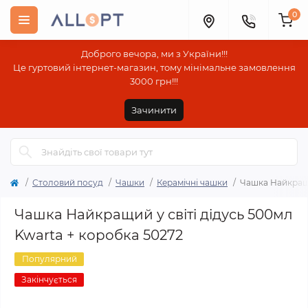
0
Доброго вечора, ми з України!!!
Це гуртовий інтернет-магазин, тому мінімальне замовлення
3000 грн!!!
Зачинити
Столовий посуд
Чашки
Керамічні чашки
Чашка Найкращи
Чашка Найкращий у світі дідусь 500мл
Kwarta + коробка 50272
Популярний
Закінчується