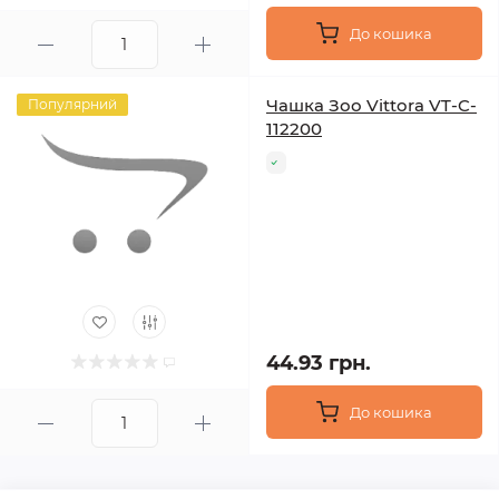
До кошика
Чашка Зоо Vittora VT-C-
Популярний
112200
44.93 грн.
До кошика