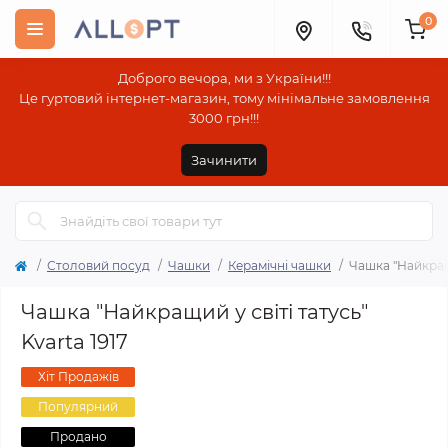
0
Доброго вечора, ми з України!!!
Це гуртовий інтернет-магазин, тому мінімальне замовлення
3000 грн!!!
Зачинити
Столовий посуд
Чашки
Керамічні чашки
Чашка "Найкращи
Чашка "Найкращий у світі татусь"
Kvarta 1917
Хіт Продажів
Популярний
Продано