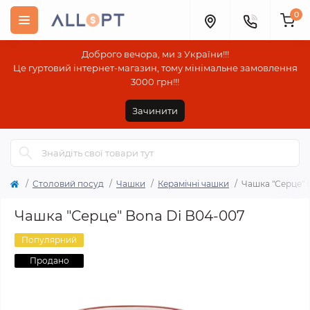
0
Доброго вечора, ми з України!!!
Це гуртовий інтернет-магазин, тому мінімальне замовлення
3000 грн!!!
Зачинити
Столовий посуд
Чашки
Керамічні чашки
Чашка "Серце" 
Чашка "Серце" Bona Di B04-007
Популярний
Продано