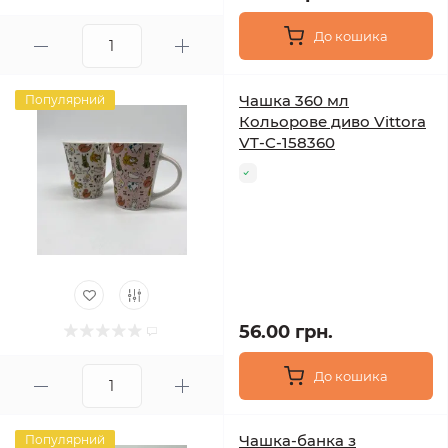
До кошика
Чашка 360 мл
Популярний
Кольорове диво Vittora
VT-C-158360
56.00 грн.
До кошика
Чашка-банка з
Популярний