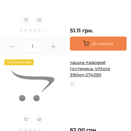
51.11 грн.
До кошика
чашка Кавовий
Популярний
гостинець Vittora
390мл,274390
62.00 грн.