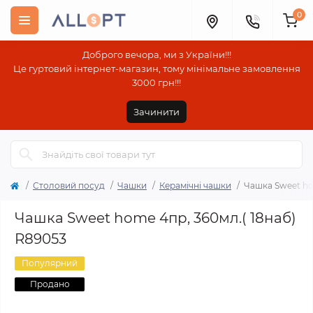
0
Доброго вечора, ми з України!!!
Це гуртовий інтернет-магазин, тому мінімальне замовлення
3000 грн!!!
Зачинити
Столовий посуд
Чашки
Керамічні чашки
Чашка Sweet ho
Чашка Sweet home 4пр, 360мл.( 18наб)
R89053
Популярний
Продано