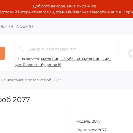
Доброго вечора, ми з України!!!
гуртовий інтернет-магазин, тому мінімальне замовлення 3000 грн!
НЕННЯ ТА ОБМІН
Наша адреса:
Хмельницька обл. , м. Хмельницький ,
вул. Геологів , будинок 19
Чашка тачки прозор короб 2077
роб 2077
Модель:
2077
Код товару:
2077