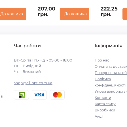
207.00
222.25
До кошика
грн.
До кошика
грн.
Час роботи
Інформація
Вт.-Ср. та Пт.-Нд. - 09:00 - 18:00
Про нас
Пн - Вихідний
Оплата та достав
Чт. - Вихідний
Повернення та об
Політика
shop@all-opt.com.ua
конфіденційності
Умови використа
в ,
Контакти
Карта сайту
Виробники
Акції