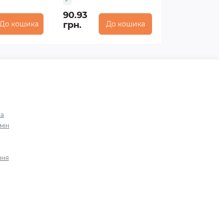
90.93
До кошика
грн.
До кошика
ка
мін
ння