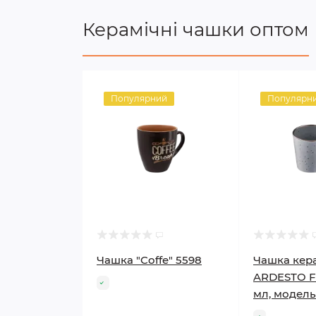
Керамічні чашки оптом
Популярний
Популярн
Чашка "Coffe" 5598
Чашка кер
ARDESTO F
мл, модел