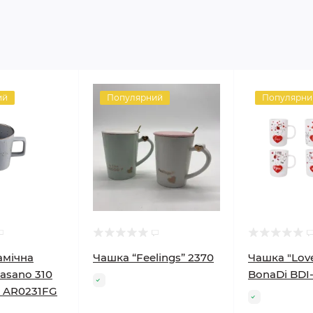
ий
Популярний
Популярни
амічна
Чашка “Feelings” 2370
Чашка "Lov
asano 310
BonaDi BDI-
ь AR0231FG