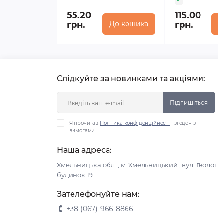
55.20
115.00
грн.
До кошика
грн.
Слідкуйте за новинками та акціями:
Підпишіться
Я прочитав
Політика конфіденційності
і згоден з
вимогами
Наша адреса:
Хмельницька обл. , м. Хмельницький , вул. Геологі
будинок 19
Зателефонуйте нам:
+38 (067)-966-8866