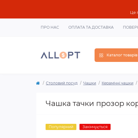
Це 
ПРО НАС
ОПЛАТА ТА ДОСТАВКА
ПОВЕР
Каталог товарів
Столовий посуд
Чашки
Керамічні чашки
Чашка тачки прозор ко
Популярний
Закінчується