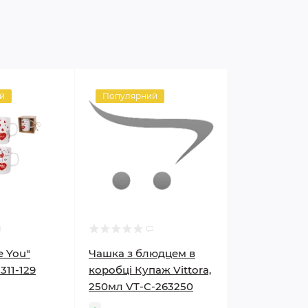
й
Популярний
e You"
Чашка з блюдцем в
311-129
коробці Купаж Vittora,
250мл VT-C-263250