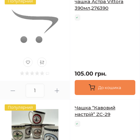
чашка Астра Vittora
Популярний
390мл,276390
105.00 грн.
До кошика
Чашка “Кавовий
Популярний
настрій” ZC-29