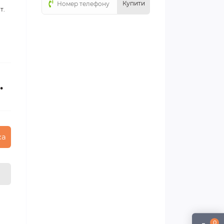
Купити
т.
.
ка
0