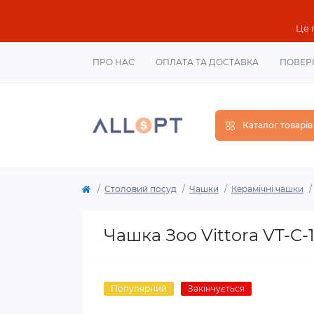
Це 
ПРО НАС
ОПЛАТА ТА ДОСТАВКА
ПОВЕР
Каталог товарів
Столовий посуд
Чашки
Керамічні чашки
Чашка Зоо Vittora VT-C-
Популярний
Закінчується