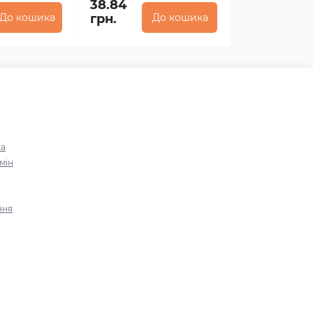
38.84
До кошика
грн.
До кошика
ка
мін
ння