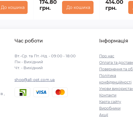
174.80
414.00
До кошика
грн.
До кошика
грн.
Час роботи
Інформація
Вт.-Ср. та Пт.-Нд. - 09:00 - 18:00
Про нас
Пн - Вихідний
Оплата та достав
Чт. - Вихідний
Повернення та об
Політика
shop@all-opt.com.ua
конфіденційності
Умови використа
в ,
Контакти
Карта сайту
Виробники
Акції