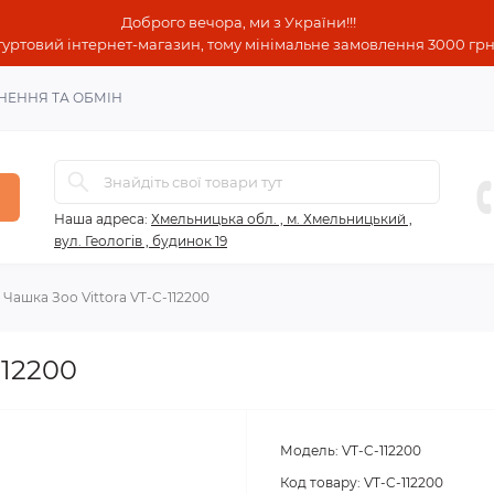
Доброго вечора, ми з України!!!
гуртовий інтернет-магазин, тому мінімальне замовлення 3000 грн!
НЕННЯ ТА ОБМІН
Наша адреса:
Хмельницька обл. , м. Хмельницький ,
вул. Геологів , будинок 19
Чашка Зоо Vittora VT-C-112200
112200
Модель:
VT-C-112200
Код товару:
VT-C-112200