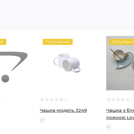
ий
Популярний
Популярни
Чашка модель 3249
Чашка з бл
ложкою Lo