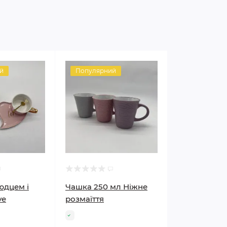
й
Популярний
юдцем і
Чашка 250 мл Ніжне
ve
розмаїття