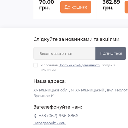
70.00
362.89
грн.
До кошика
грн.
Слідкуйте за новинками та акціями:
Підпишіться
Я прочитав
Політика конфіденційності
і згоден з
вимогами
Наша адреса:
Хмельницька обл. , м. Хмельницький , вул. Геологі
будинок 19
Зателефонуйте нам:
+38 (067)-966-8866
Передзвоніть мені