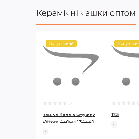
Керамічні чашки оптом
Популярний
Популярн
чашка Кава в смужку
123
Vittora 440мл 134440