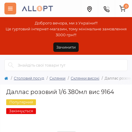
0
Доброго вечора, ми з України!!!
Це гуртовий інтернет-магазин, тому мінімальне замовлення
3000 грн!!!
Зачинити
Столовий посуд
Склянки
Склянки високі
Даллас розовий
Даллас розовий 1/6 380мл вис 9164
Популярний
Закінчується