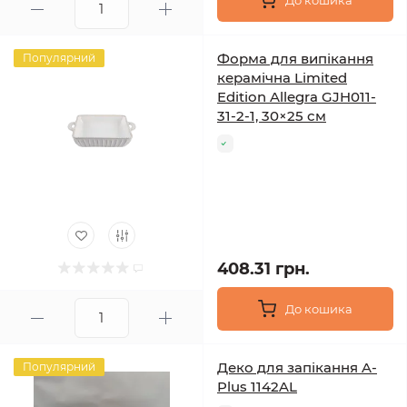
До кошика
Форма для випікання
Популярний
керамічна Limited
Edition Allegra GJH011-
31-2-1, 30×25 см
408.31 грн.
До кошика
Деко для запікання A-
Популярний
Plus 1142AL