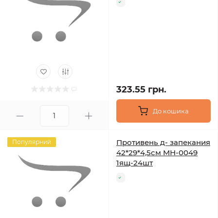
323.55 грн.
До кошика
Противень д- запекания
Популярний
42*29*4,5см MН-0049
1ящ-24шт