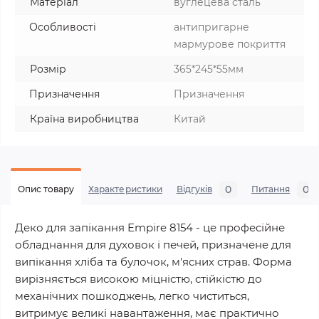
Матеріал
вуглецева сталь
Особливості
антипригарне
мармурове покриття
Розмір
365*245*55мм
Призначення
Призначення
Країна виробництва
Китай
0
0
Опис товару
Характеристики
Відгуків
Питання
Деко для запікання Empire 8154 - це професійне
обладнання для духовок і печей, призначене для
випікання хліба та булочок, м'ясних страв. Форма
вирізняється високою міцністю, стійкістю до
механічних пошкоджень, легко чиститься,
витримує великі навантаження, має практично