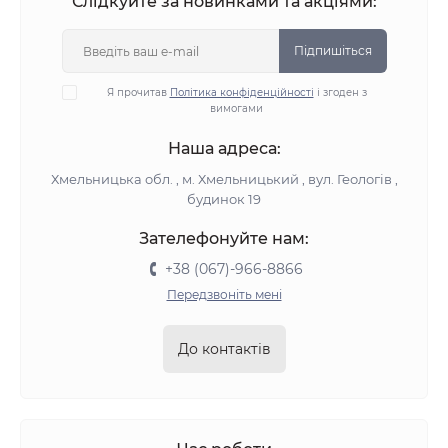
Слідкуйте за новинками та акціями:
Підпишіться
Я прочитав
Політика конфіденційності
і згоден з
вимогами
Наша адреса:
Хмельницька обл. , м. Хмельницький , вул. Геологів ,
будинок 19
Зателефонуйте нам:
+38 (067)-966-8866
Передзвоніть мені
До контактів