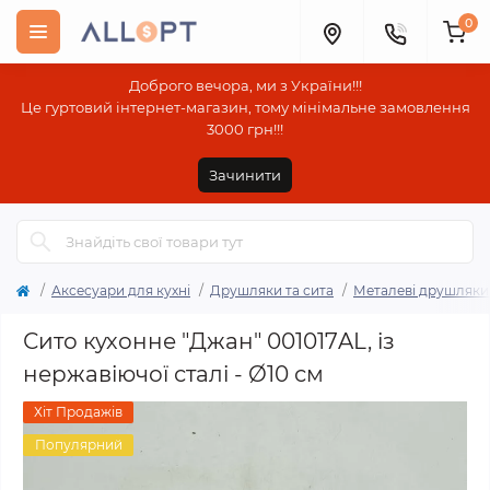
0
Доброго вечора, ми з України!!!
Це гуртовий інтернет-магазин, тому мінімальне замовлення
3000 грн!!!
Зачинити
Аксесуари для кухні
Друшляки та сита
Металеві друшляки 
Сито кухонне "Джан" 001017AL, із
нержавіючої сталі - Ø10 см
Хіт Продажів
Популярний