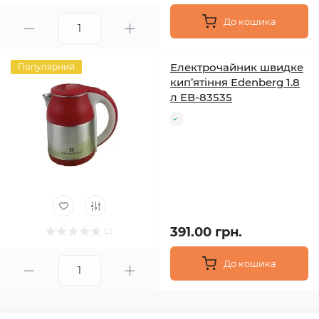
До кошика
Електрочайник швидке
Популярний
кип’ятіння Edenberg 1.8
л ЕВ-83535
391.00 грн.
До кошика