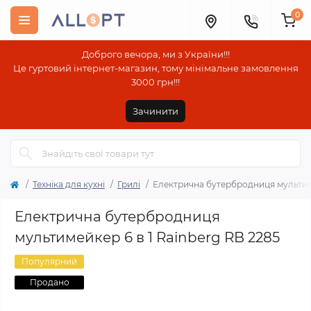
0
Доброго вечора, ми з України!!!
Це гуртовий інтернет-магазин, тому мінімальне замовлення
3000 грн!!!
Зачинити
Техніка для кухні
Грилі
Електрична бутербродниця мультиме
Електрична бутербродниця
мультимейкер 6 в 1 Rainberg RB 2285
Популярний
Продано