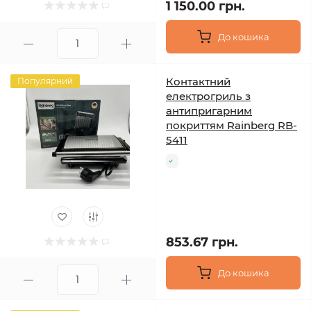
1 150.00 грн.
До кошика
Контактний
Популярний
електрогриль з
антипригарним
покриттям Rainberg RB-
5411
853.67 грн.
До кошика