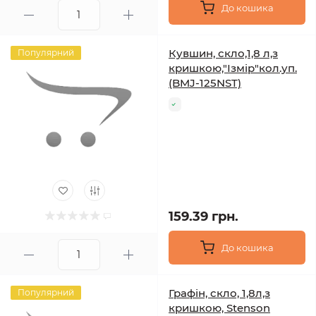
До кошика
Кувшин, скло,1,8 л,з
Популярний
кришкою,"Ізмір"кол.уп.
(BMJ-125NST)
159.39 грн.
До кошика
Графін, скло, 1,8л,з
Популярний
кришкою, Stenson