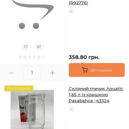
(R92776)
358.80 грн.
До кошика
Скляний глечик Aquatic
Популярний
1,65 л із кришкою
Pasabahce -43324