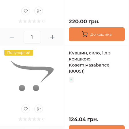
220.00 грн.
До кошика
Кувшин, скло, 1,л,з
Популярний
кришкою,
Kosem,Pasabahce
(80051)
124.04 грн.