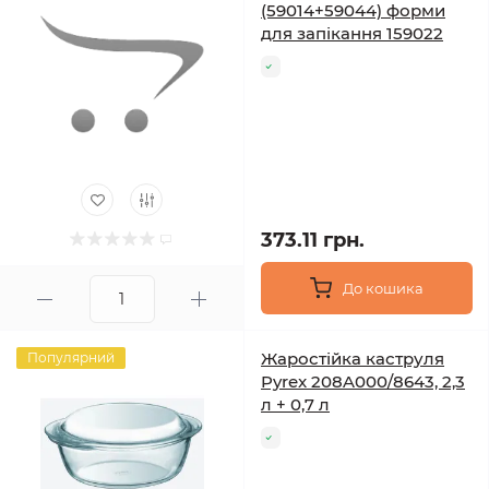
(59014+59044) форми
для запікання 159022
373.11 грн.
До кошика
Жаростійка каструля
Популярний
Pyrex 208A000/8643, 2,3
л + 0,7 л