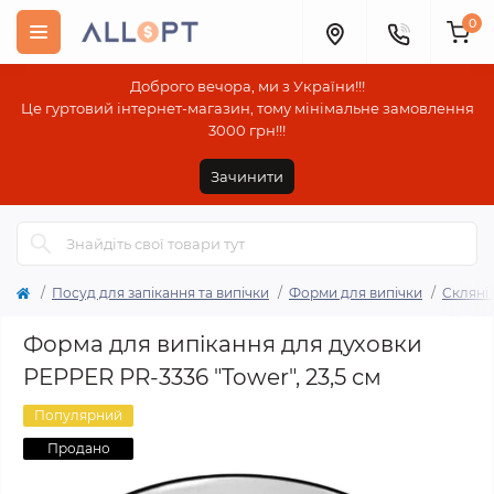
0
Доброго вечора, ми з України!!!
Це гуртовий інтернет-магазин, тому мінімальне замовлення
3000 грн!!!
Зачинити
Посуд для запікання та випічки
Форми для випічки
Скляні
Форма для випікання для духовки
PEPPER PR-3336 "Tower", 23,5 см
Популярний
Продано