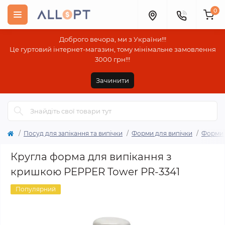
0
Доброго вечора, ми з України!!!
Це гуртовий інтернет-магазин, тому мінімальне замовлення
3000 грн!!!
Зачинити
Посуд для запікання та випічки
Форми для випічки
Форми 
Кругла форма для випікання з
кришкою PEPPER Tower PR-3341
Популярний