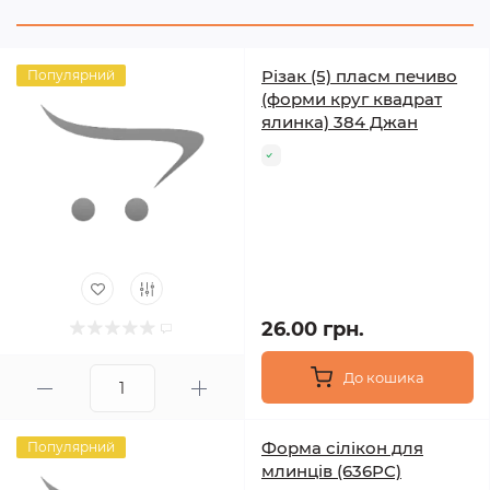
Різак (5) пласм печиво
Популярний
(форми круг квадрат
ялинка) 384 Джан
26.00 грн.
До кошика
Форма сілікон для
Популярний
млинців (636PC)